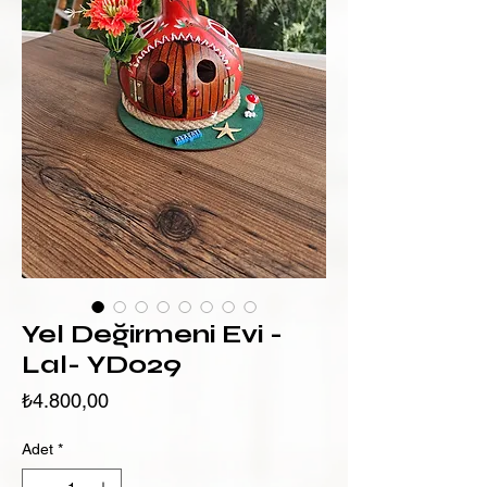
Yel Değirmeni Evi -
Lal- YD029
Fiyat
₺4.800,00
Adet
*