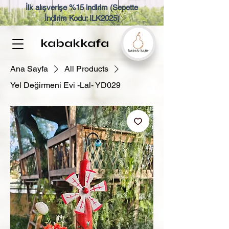
İlk alışverişe %15 indirim (Sepette
İndirim Kodu: ILK2025)
kabakkafa
Ana Sayfa
All Products
Yel Değirmeni Evi -Lal- YD029