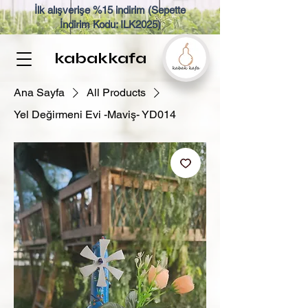
İlk alışverişe %15 indirim (Sepette
İndirim Kodu: ILK2025)
kabakkafa
Ana Sayfa
All Products
Yel Değirmeni Evi -Maviş- YD014