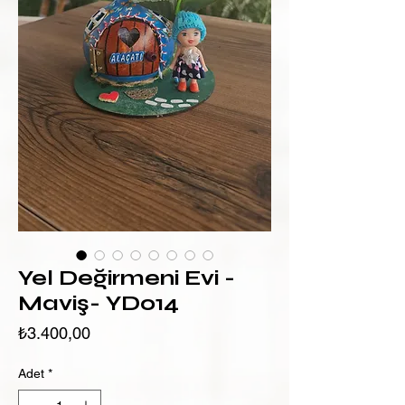
Yel Değirmeni Evi -
Maviş- YD014
Fiyat
₺3.400,00
Adet
*