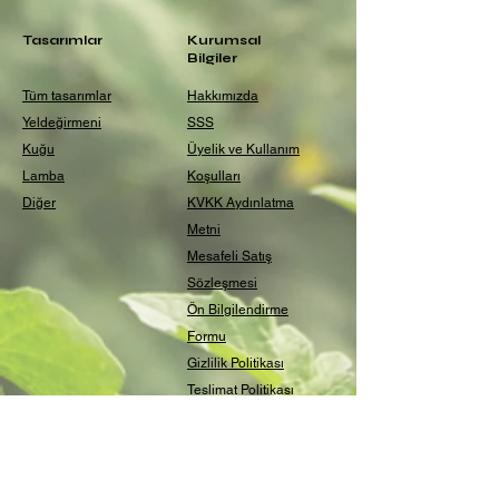
Tasarımlar
Kurumsal
Bilgiler
Tüm tasarımlar
Hakkımızda
Yeldeğirmeni
SSS
Kuğu
Üyelik ve Kullanım
Lamba
Koşulları
Diğer
KVKK Aydınlatma
Metni
Mesafeli Satış
Sözleşmesi
Ön Bilgilendirme
Formu
Gizlilik Politikası
Teslimat Politikası
İade Politikası
Çerez Politikası