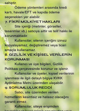
sahiptir.
· Ödeme yöntemleri arasında kredi
kartı, havale/EFT ve kapıda ödeme
seçenekleri yer alabilir.
7. FİKRİ MÜLKİYET HAKLARI
· Site içeriği (metinler, görseller,
tasarımlar vb.) satıcıya aittir ve telif hakkı ile
korunmaktadır.
· Kullanıcılar, sitenin içeriğini izinsiz
kopyalayamaz, değiştiremez veya ticari
amaçla kullanamaz.
8. GİZLİLİK VE KİŞİSEL VERİLERİN
KORUNMASI
· Kullanıcı ve üye bilgileri, Gizlilik
Politikası çerçevesinde korunur ve işlenir.
· Kullanıcılar ve üyeler, kişisel verilerinin
işlenmesi ile ilgili detaylı bilgiye KVKK
Aydınlatma Metni üzerinden ulaşabilir.
9. SORUMLULUK REDDİ
· Satıcı, site üzerinden verilen
hizmetlerin kesintisiz ve hatasız olacağını
garanti etmez.
· Kullanıcılar, siteye erişimden