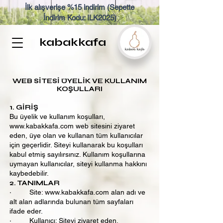
İlk alışverişe %15 indirim (Sepette
İndirim Kodu: ILK2025)
kabakkafa
WEB SİTESİ ÜYELİK VE KULLANIM
KOŞULLARI
1. GİRİŞ
Bu üyelik ve kullanım koşulları,
www.kabakkafa.com
web sitesini ziyaret
eden, üye olan ve kullanan tüm kullanıcılar
için geçerlidir. Siteyi kullanarak bu koşulları
kabul etmiş sayılırsınız. Kullanım koşullarına
uymayan kullanıcılar, siteyi kullanma hakkını
kaybedebilir.
2. TANIMLAR
· Site:
www.kabakkafa.com
alan adı ve
alt alan adlarında bulunan tüm sayfaları
ifade eder.
· Kullanıcı: Siteyi ziyaret eden,