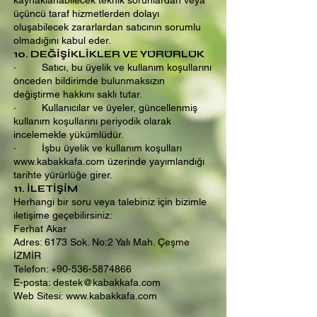
kaynaklanabilecek teknik sorunlardan veya
üçüncü taraf hizmetlerden dolayı
oluşabilecek zararlardan satıcının sorumlu
olmadığını kabul eder.
10. DEĞİŞİKLİKLER VE YÜRÜRLÜK
· Satıcı, bu üyelik ve kullanım koşullarını
önceden bildirimde bulunmaksızın
değiştirme hakkını saklı tutar.
· Kullanıcılar ve üyeler, güncellenmiş
kullanım koşullarını periyodik olarak
incelemekle yükümlüdür.
· İşbu üyelik ve kullanım koşulları
www.kabakkafa.com
üzerinde yayımlandığı
tarihte yürürlüğe girer.
11. İLETİŞİM
Herhangi bir soru veya talebiniz için bizimle
iletişime geçebilirsiniz:
Ferhat Akar
Adres: 6173 Sok. No:2 Yalı Mah. Çeşme
İZMİR
Telefon: +90-536-5874866
E-posta: destek@kabakkafa.com
Web Sitesi: www.kabakkafa.com