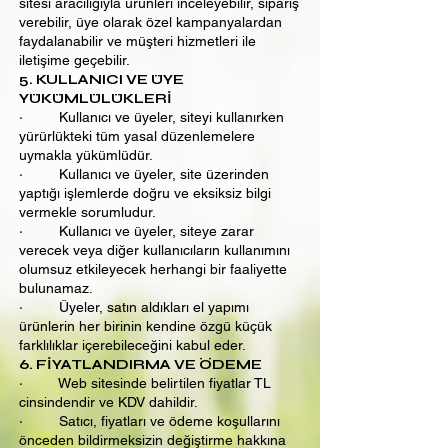
sitesi aracılığıyla ürünleri inceleyebilir, sipariş
verebilir, üye olarak özel kampanyalardan
faydalanabilir ve müşteri hizmetleri ile
iletişime geçebilir.
5. KULLANICI VE ÜYE
YÜKÜMLÜLÜKLERİ
· Kullanıcı ve üyeler, siteyi kullanırken
yürürlükteki tüm yasal düzenlemelere
uymakla yükümlüdür.
· Kullanıcı ve üyeler, site üzerinden
yaptığı işlemlerde doğru ve eksiksiz bilgi
vermekle sorumludur.
· Kullanıcı ve üyeler, siteye zarar
verecek veya diğer kullanıcıların kullanımını
olumsuz etkileyecek herhangi bir faaliyette
bulunamaz.
· Üyeler, satın aldıkları el yapımı
ürünlerin her birinin kendine özgü küçük
farklılıklar içerebileceğini kabul eder.
6. FİYATLANDIRMA VE ÖDEME
· Web sitesinde belirtilen fiyatlar TL
cinsindendir ve KDV dahildir.
· Satıcı, fiyatları ve ödeme koşullarını
önceden bildirmeksizin değiştirme hakkına